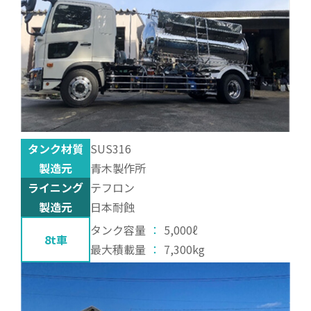
タンク材質
SUS316
製造元
青木製作所
ライニング
テフロン
製造元
日本耐蝕
タンク容量
：
5,000ℓ
8t車
最大積載量
：
7,300kg