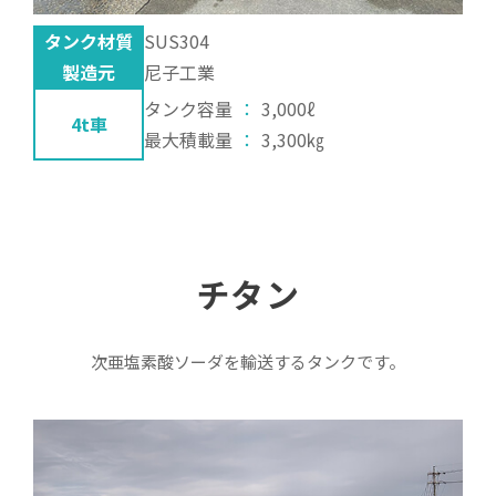
タンク材質
SUS304
製造元
尼子工業
タンク容量
：
3,000ℓ
4t車
最大積載量
：
3,300㎏
チタン
次亜塩素酸ソーダを輸送するタンクです。