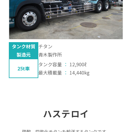
タンク材質
チタン
製造元
青木製作所
タンク容量
：
12,900ℓ
25t車
最大積載量
：
14,440kg
ハステロイ
硫酸、四塩化チタンを輸送するタンクです。