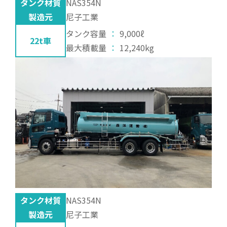
タンク材質
NAS354N
製造元
尼子工業
タンク容量
：
9,000ℓ
22t車
最大積載量
：
12,240kg
タンク材質
NAS354N
製造元
尼子工業