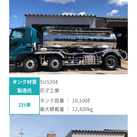
タンク材質
SUS304
製造元
尼子工業
タンク容量
：
10,100ℓ
22t車
最大積載量
：
12,420kg