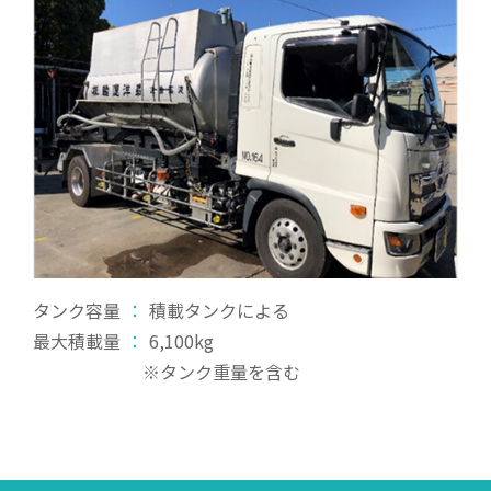
タンク容量
：
積載タンクによる
最大積載量
：
6,100kg
※タンク重量を含む