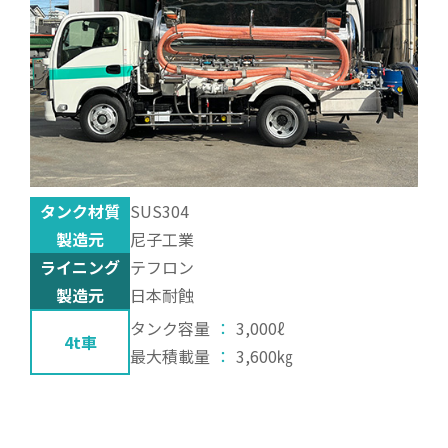
タンク材質
SUS304
製造元
尼子工業
ライニング
テフロン
製造元
日本耐蝕
タンク容量
：
3,000ℓ
4t車
最大積載量
：
3,600㎏