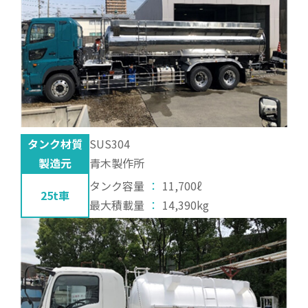
タンク材質
SUS304
製造元
青木製作所
タンク容量
：
11,700ℓ
25t車
最大積載量
：
14,390kg