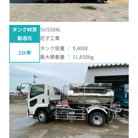
タンク材質
SUS304L
製造元
尼子工業
タンク容量
：
9,400ℓ
22t車
最大積載量
：
11,650kg