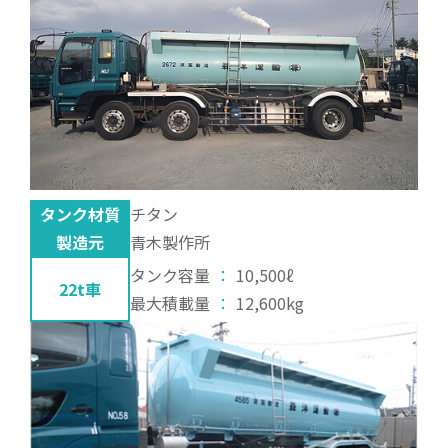
タンク材質
チタン
製造元
青木製作所
タンク容量
：
10,500ℓ
22t車
最大積載量
：
12,600kg