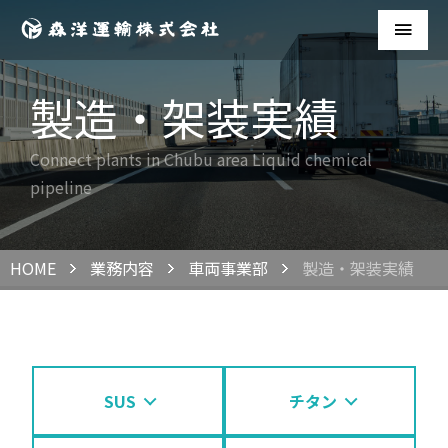
製造・架装実績
Connect plants in Chubu area Liquid chemical
pipeline
HOME
業務内容
車両事業部
製造・架装実績
SUS
チタン