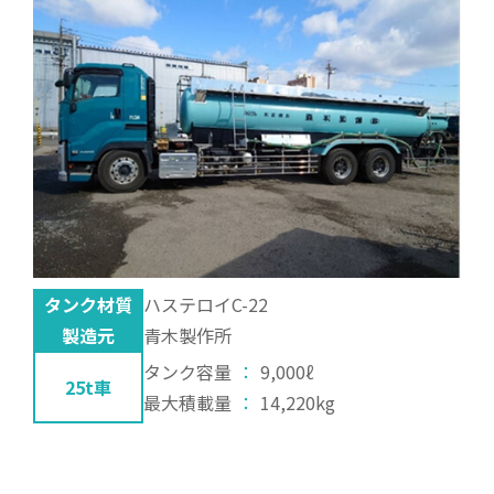
タンク材質
ハステロイC-22
製造元
青木製作所
タンク容量
：
9,000ℓ
25t車
最大積載量
：
14,220kg