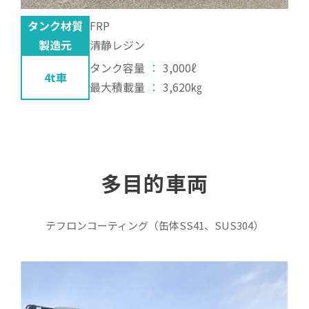
タンク材質
FRP
製造元
清静レジン
タンク容量
：
3,000ℓ
4t車
最大積載量
：
3,620㎏
多目的車両
テフロンコーティング（缶体SS41、SUS304）