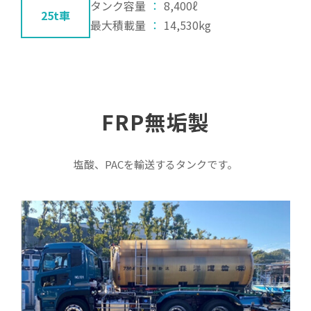
タンク容量
：
8,400ℓ
25t車
最大積載量
：
14,530kg
FRP無垢製
塩酸、PACを輸送するタンクです。