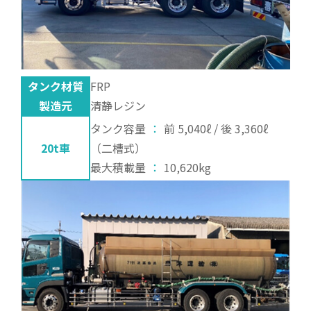
タンク材質
FRP
製造元
清静レジン
タンク容量
：
前 5,040ℓ / 後 3,360ℓ
20t車
（二槽式）
最大積載量
：
10,620kg