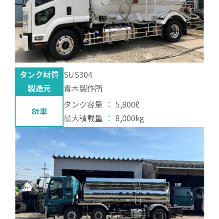
タンク材質
SUS304
製造元
青木製作所
タンク容量
：
5,800ℓ
8t車
最大積載量
：
8,000kg