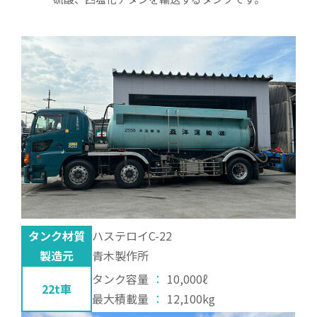
タンク材質
ハステロイC-22
製造元
青木製作所
タンク容量
：
10,000ℓ
22t車
最大積載量
：
12,100kg