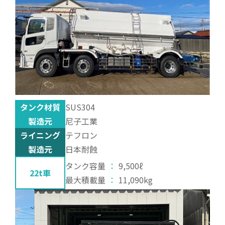
タンク材質
SUS304
製造元
尼子工業
ライニング
テフロン
製造元
日本耐蝕
タンク容量
：
9,500ℓ
22t車
最大積載量
：
11,090kg