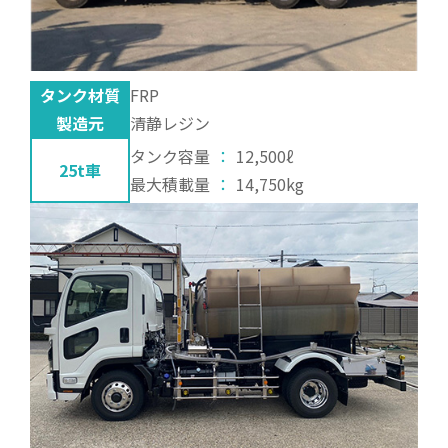
タンク材質
FRP
製造元
清静レジン
タンク容量
：
12,500ℓ
25t車
最大積載量
：
14,750kg